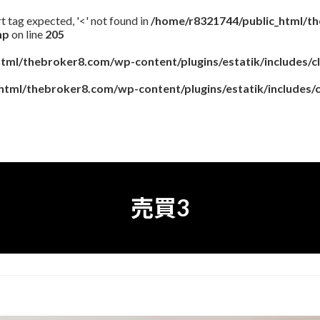
art tag expected, '<' not found in
/home/r8321744/public_html/t
hp
on line
205
tml/thebroker8.com/wp-content/plugins/estatik/includes/cla
tml/thebroker8.com/wp-content/plugins/estatik/includes/cl
売買3