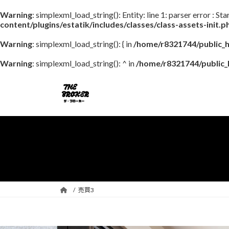
Warning
: simplexml_load_string(): Entity: line 1: parser error : St
content/plugins/estatik/includes/classes/class-assets-init.p
Warning
: simplexml_load_string(): { in
/home/r8321744/public_h
Warning
: simplexml_load_string(): ^ in
/home/r8321744/public_h
コ
ナ
ン
ビ
テ
ゲ
ン
ー
ツ
シ
へ
ョ
ス
ン
キ
に
ッ
移
プ
動
売買3