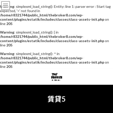
Warning
: simplexml_load_string(): Entity: line 1: parser error : Start tag
expected, '<' not found in
/home/r8321744/public_html/thebroker8.com/wp-
content/plugins/estatik/includes/classes/class-assets-init.php
on
line
205
Warning
: simplexml_load_string(): { in
/home/r8321744/public_html/thebroker8.com/wp-
content/plugins/estatik/includes/classes/class-assets-init.php
on
line
205
Warning
: simplexml_load_string(): ^ in
/home/r8321744/public_html/thebroker8.com/wp-
content/plugins/estatik/includes/classes/class-assets-init.php
on
line
205
コ
ナ
ン
ビ
テ
ゲ
ン
ー
ツ
シ
へ
ョ
賃貸5
ス
ン
キ
に
ッ
移