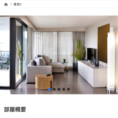
プ
動
賃貸5
部屋概要