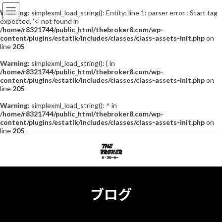
Warning
: simplexml_load_string(): Entity: line 1: parser error : Start tag
expected, '<' not found in
/home/r8321744/public_html/thebroker8.com/wp-
content/plugins/estatik/includes/classes/class-assets-init.php
on
line
205
Warning
: simplexml_load_string(): { in
/home/r8321744/public_html/thebroker8.com/wp-
content/plugins/estatik/includes/classes/class-assets-init.php
on
line
205
Warning
: simplexml_load_string(): ^ in
/home/r8321744/public_html/thebroker8.com/wp-
content/plugins/estatik/includes/classes/class-assets-init.php
on
line
205
コ
ナ
ン
ビ
テ
ゲ
ン
ー
ツ
シ
へ
ョ
ブログ
ス
ン
キ
に
ッ
移